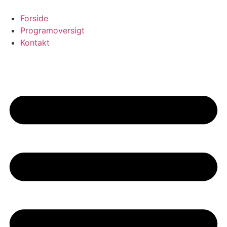
Videre
til
Forside
indhold
Programoversigt
Kontakt